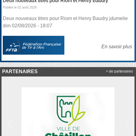
Deux nouveaux titres pour Riom et Henry Baudry
Publiée le 02 août 2026
Deux nouveaux titres pour Riom et Henry Baudry jdumelie
dim 02/08/2026 - 18:07
En savoir plus
PARTENAIRES
+ de partenaires
Précedent
Suiv