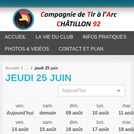
Panneau de gestion des cookies
ACCUEIL
LA VIE DU CLUB
INFOS PRATIQUES
PHOTOS & VIDÉOS
CONTACT ET PLAN
Accueil
jeudi 25 juin
JEUDI 25 JUIN
ven.
sam.
dim.
lun.
mar.
Aujourd'hui
demain
09 août
10 août
11 aoû
ven.
sam.
dim.
lun.
mar.
14 août
15 août
16 août
17 août
18 aoû