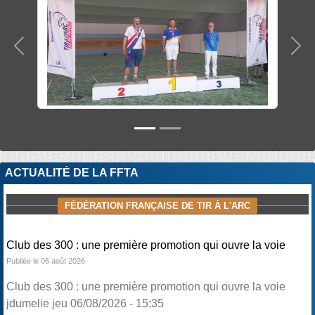
Précedent
Sui
ACTUALITÉ DE LA FFTA
FÉDÉRATION FRANÇAISE DE TIR À L'ARC
Club des 300 : une première promotion qui ouvre la voie
Publiée le 06 août 2026
Club des 300 : une première promotion qui ouvre la voie
jdumelie jeu 06/08/2026 - 15:35