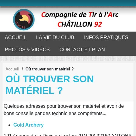
Panneau de gestion des cookies
ACCUEIL
LA VIE DU CLUB
INFOS PRATIQUES
PHOTOS & VIDÉOS
CONTACT ET PLAN
Accueil
Où trouver son matériel ?
OÙ TROUVER SON
MATÉRIEL ?
Quelques adresses pour trouver son matériel et avoir de
bons conseils par des techniciens compétents...
Gold Archery
191 Avenue de la Division Leclerc (RN 20)
92160 ANTONY