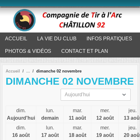
Panneau de gestion des cookies
ACCUEIL
LA VIE DU CLUB
INFOS PRATIQUES
PHOTOS & VIDÉOS
CONTACT ET PLAN
Accueil
dimanche 02 novembre
DIMANCHE 02 NOVEMBRE
dim.
lun.
mar.
mer.
jeu.
Aujourd'hui
demain
11 août
12 août
13 aoû
dim.
lun.
mar.
mer.
jeu.
16 août
17 août
18 août
19 août
20 aoû