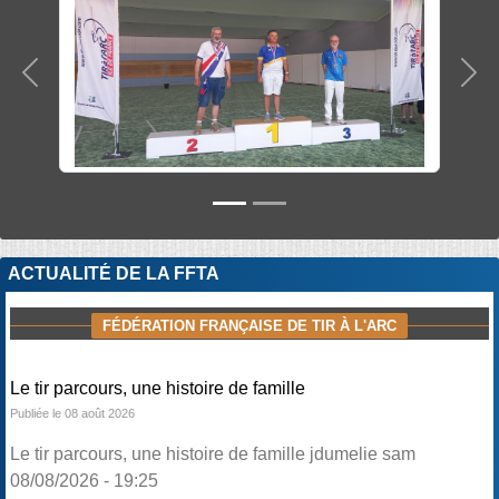
Précedent
Sui
ACTUALITÉ DE LA FFTA
FÉDÉRATION FRANÇAISE DE TIR À L'ARC
Le tir parcours, une histoire de famille
Publiée le 08 août 2026
Le tir parcours, une histoire de famille jdumelie sam
08/08/2026 - 19:25